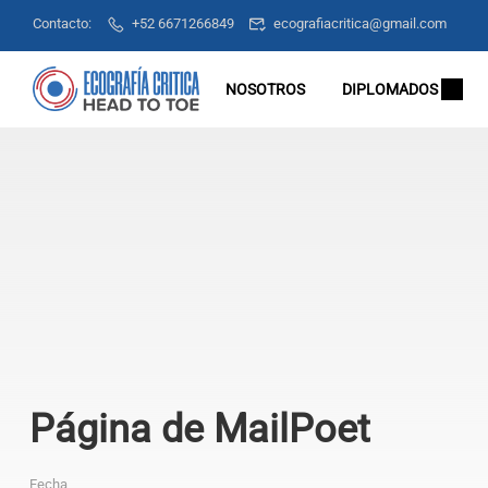
Contacto:
+52 6671266849
ecografiacritica@gmail.com
NOSOTROS
DIPLOMADOS
Página de MailPoet
Fecha