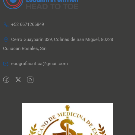
+52 6671266849
Cerro Guayparín 339, Colinas de San Miguel, 80228
Culiacán Rosales, Sin.
ecografiacritica@gmail.com