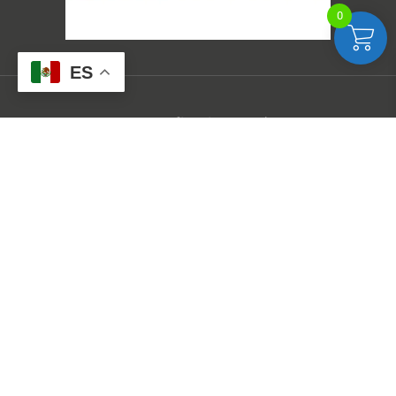
0
ES
2024 © Ecografía Crítica Head-to-Toe
Aviso de Privacidad
Términos y condiciones
¿YA ERES NUESTRO ALUMNO?