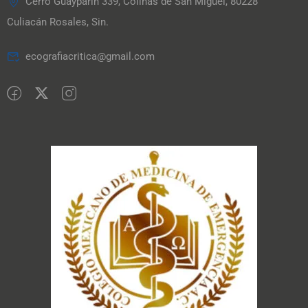
Cerro Guayparín 339, Colinas de San Miguel, 80228
Culiacán Rosales, Sin.
ecografiacritica@gmail.com