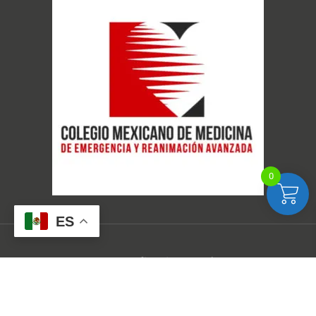
0
ES
2024 © Ecografía Crítica Head-to-Toe
Aviso de Privacidad
Términos y condiciones