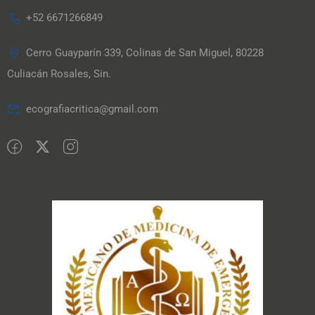
+52 6671266849
Cerro Guayparín 339, Colinas de San Miguel, 80228
Culiacán Rosales, Sin.
ecografiacritica@gmail.com